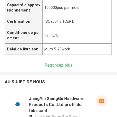
Capacité d'approv
100000pcs par mois
isionnement
Certification
ISO9001,3.1CERT.
Conditions de pai
T/T, L/C
ement
Délai de livraison
jours 5-20work
Regardez plus
AU SUJET DE NOUS
JiangYin XiangGu Hardware
Products Co.,Ltd profil du
fabricant
No.64-66, Wujin 8th Street,