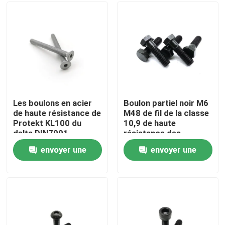
Au sujet de nous
Visite d'usine
Contrôle de qualité
Les boulons en acier
Boulon partiel noir M6
de haute résistance de
M48 de fil de la classe
Protekt KL100 du
10,9 de haute
Contactez-nous
delta DIN7991
résistance des
ensorcellent les vis
boulons ISO4014
envoyer une
envoyer une
principales de
GB5782 de tête de
Demandez une citation
chapeau plat de prise
sortilège
demande
demande
Boulons d'écrous de vis d'acier inoxydable
Boulons de haute résistance