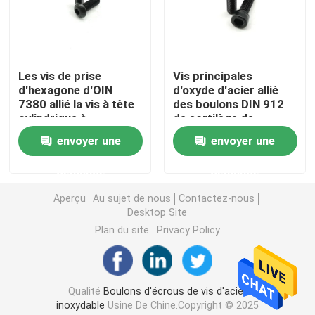
Boulons et écrous galvanisés
Les vis de prise
Vis principales
Vis $parker
d'hexagone d'OIN
d'oxyde d'acier allié
7380 allié la vis à tête
des boulons DIN 912
cylindrique à
de sortilège de
Écrous de sortilège d'acier inoxydable
empreinte d'hexagone
chapeau de haute
envoyer une
envoyer une
de bouton d'acier
résistance noir de
prise
Attaches d'énergie éolienne
demande
demande
Aperçu
Au sujet de nous
Contactez-nous
Desktop Site
Attaches de panneau solaire
Plan du site
Privacy Policy
Attache des véhicules à moteur
Qualité
Boulons d'écrous de vis d'acier
Contre-écrous en nylon d'insertion
inoxydable
Usine De Chine.Copyright © 2025