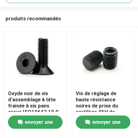
produits recommandés
Oxyde noir de vis
Vis de réglage de
Maison
d'assemblage à tête
haute résistance
fraisée à six pans
noires de prise du
creux ISO10642 10,9
sortilège 45H de
Des produits
haute résistance
l'oxyde DIN 913 avec
envoyer une
envoyer une
l'astuce plate
demande
demande
Vidéos