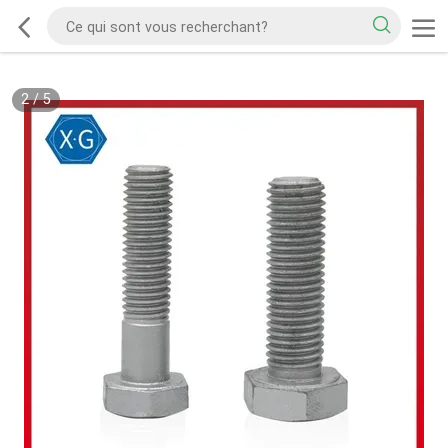
2
/
5