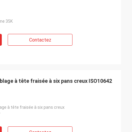
one 35K
Contactez
blage à tête fraisée à six pans creux ISO10642
ge à tête fraisée à six pans creux
r