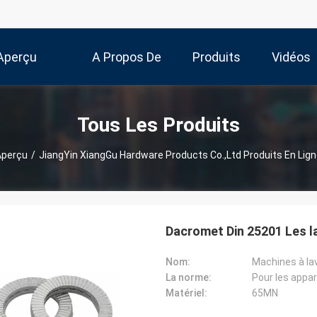
Aperçu
A Propos De
Produits
Vidéos
Nous
Tous Les Produits
Aperçu
/
JiangYin XiangGu Hardware Products Co.,Ltd Produits En Lig
Dacromet Din 25201 Les la
Nom:
Machines à la
La norme:
Pour les appa
Matériel:
65MN