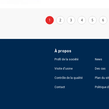
1
2
3
4
5
6
À propos
Profil de la société
News
Visite d'usine
Des cas
Contrôle de la qualité
Plan du si
Contact