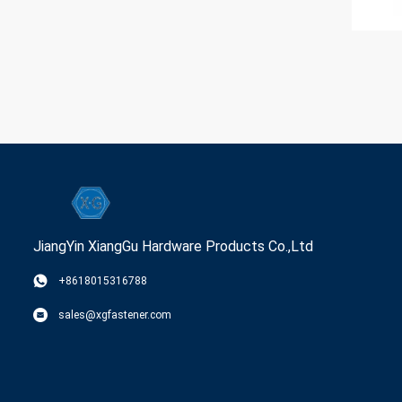
JiangYin XiangGu Hardware Products Co.,Ltd
+8618015316788
sales@xgfastener.com