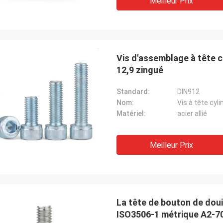
Meilleur Prix
Vis d'assemblage à tête c
12,9 zingué
Standard:
DIN912
Nom:
Vis à tête cyl
Matériel:
acier allié
Meilleur Prix
La tête de bouton de douil
ISO3506-1 métrique A2-7