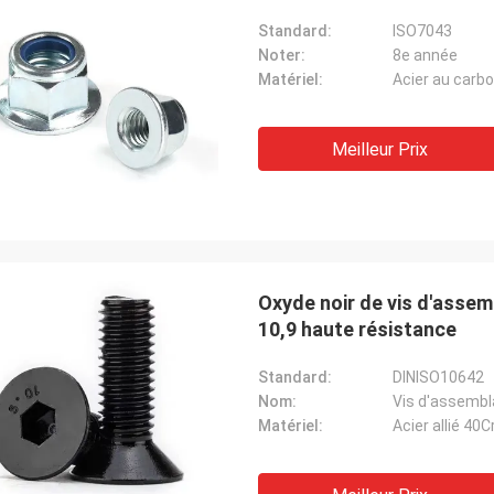
Standard:
ISO7043
Noter:
8e année
Matériel:
Acier au carb
Meilleur Prix
Oxyde noir de vis d'assem
10,9 haute résistance
Standard:
DINISO10642
Nom:
Vis d'assembla
Matériel:
Acier allié 40C