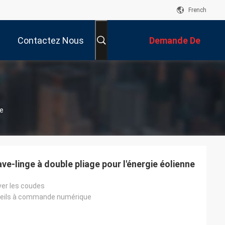
French
Contactez Nous
Demande De
Soumission
ne
ve-linge à double pliage pour l'énergie éolienne
ver les coudes
reils à commande numérique