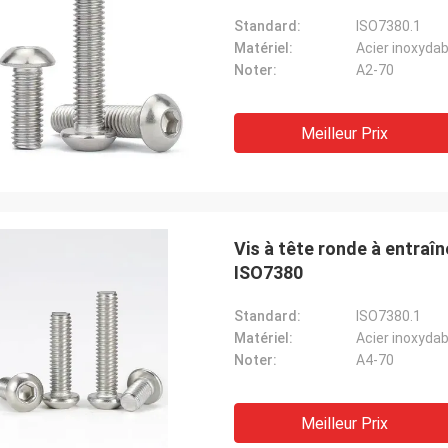
Standard:
ISO7380.1
Matériel:
Acier inoxydab
Noter:
A2-70
Meilleur Prix
Vis à tête ronde à entraî
ISO7380
Standard:
ISO7380.1
Matériel:
Acier inoxydab
Noter:
A4-70
Meilleur Prix