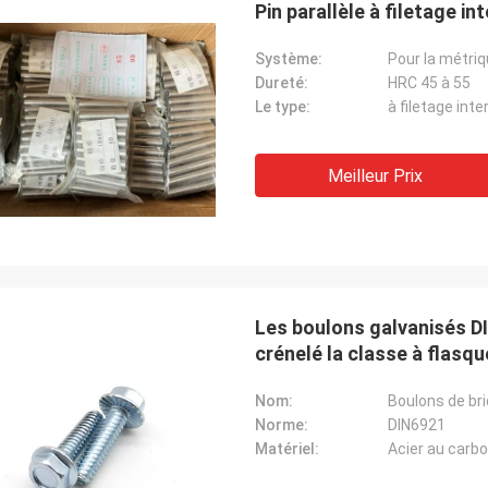
Pin parallèle à filetage i
Système:
Pour la métri
Dureté:
HRC 45 à 55
Le type:
à filetage inte
Meilleur Prix
Les boulons galvanisés DI
crénelé la classe à flasqu
Nom:
Boulons de bri
Norme:
DIN6921
Matériel:
Acier au carb