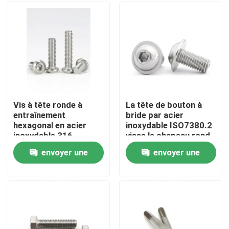
Au sujet de nous
Visite d'usine
Contrôle de qualité
Vis à tête ronde à
La tête de bouton à
entraînement
bride par acier
hexagonal en acier
inoxydable ISO7380.2
Contactez-nous
inoxydable 316
visse le chapeau rond
ISO7380
A2-70 de douille de
envoyer une
envoyer une
sortilège
Demandez une citation
demande
demande
Boulons d'écrous de vis d'acier inoxydable
Boulons de haute résistance