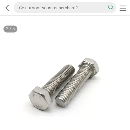
2
/
5