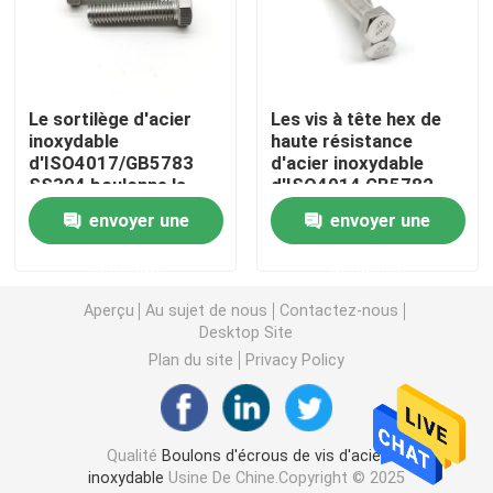
Boulons et écrous galvanisés
Le sortilège d'acier
Les vis à tête hex de
Vis $parker
inoxydable
haute résistance
d'ISO4017/GB5783
d'acier inoxydable
SS304 boulonne la
d'ISO4014 GB5782
Écrous de sortilège d'acier inoxydable
pleine vis de sortilège
A4-80 ensorcellent le
envoyer une
envoyer une
de fil
demi fil de boulons
Attaches d'énergie éolienne
demande
demande
Aperçu
Au sujet de nous
Contactez-nous
Desktop Site
Attaches de panneau solaire
Plan du site
Privacy Policy
Attache des véhicules à moteur
Qualité
Boulons d'écrous de vis d'acier
Contre-écrous en nylon d'insertion
inoxydable
Usine De Chine.Copyright © 2025