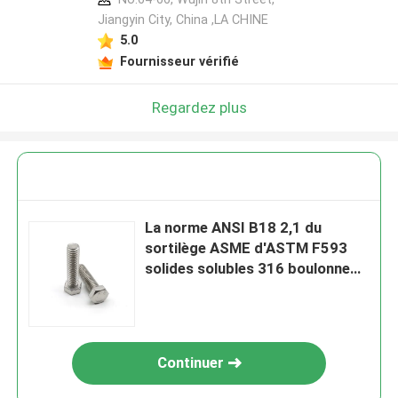
Jiangyin City, China ,LA CHINE
5.0
Fournisseur vérifié
Regardez plus
La norme ANSI B18 2,1 du
sortilège ASME d'ASTM F593
solides solubles 316 boulonne
des vis de chapeau de tête de
sortilège d'acier inoxydable
Continuer