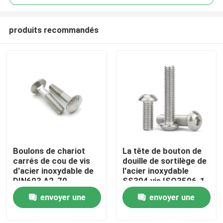
produits recommandés
Boulons de chariot
La tête de bouton de
Maison
carrés de cou de vis
douille de sortilège de
d'acier inoxydable de
l'acier inoxydable
DIN603 A2-70
SS304 vis ISO3506-1
Des produits
métrique A2-70
envoyer une
envoyer une
demande
demande
Vidéos