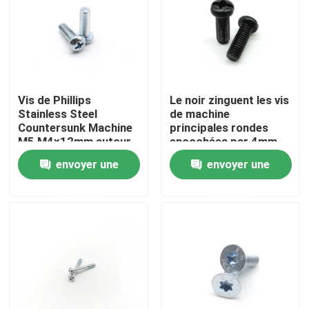
Au sujet de nous
Visite d'usine
Vis de Phillips
Le noir zinguent les vis
Stainless Steel
de machine
Contrôle de qualité
Countersunk Machine
principales rondes
M5 M4x12mm autour
encochées par 4mm
des vis principales
d'acier Phillips Combo
envoyer une
envoyer une
Drive
Contactez-nous
demande
demande
Demandez une citation
Boulons d'écrous de vis d'acier inoxydable
Boulons de haute résistance