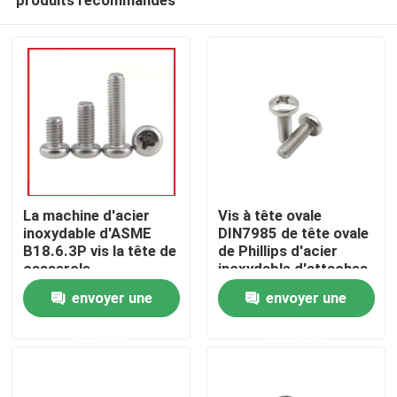
La machine d'acier
Vis à tête ovale
inoxydable d'ASME
DIN7985 de tête ovale
B18.6.3P vis la tête de
de Phillips d'acier
casserole
inoxydable d'attaches
Maison
d'entraînement de
standard
envoyer une
envoyer une
Phillips 18-8
demande
demande
Des produits
Vidéos