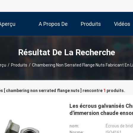
Aperçu
A Propos De
Produits
Vidéos
Nous
Résultat De La Recherche
rçu
/
Produits
/
Chambering Non Serrated Flange Nuts Fabricant En L
s [ chambering non serrated flange nuts ] rencontre
1
produits.
Les écrous galvanisés Cha
d'immersion chaude ensor
nom:
Écrous de brid
Norme:
ISO4161